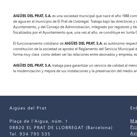
AIGÜES DEL PRAT, S.A.
es una sociedad municipal que nace el año 1988 como 
de agua en el municipio de El Prat de Llobregat. Trabaja bajo las directrices y
Ayuntamiento, y del Consejo de Administración, integrado por regidores y t
fiscalizados por el Ayuntamiento que, una vez al año, se constituye en Junta Ge
El funcionamiento cotidiano de
AIGÜES DEL PRAT, S.A.
es autónomo respecto 
constitución de la sociedad se aprobó el Reglamento del Servicio Municipal 
forma muy clara como deben ser las relaciones entre abonados y empresa, es
AIGÜES DEL PRAT, S.A.
trabaja para garantizar un servicio de calidad al meno
la modernización y mejora de sus instalaciones y la preservación del medio a
Aigües del Prat
En
Ma
Plaça de l'Aigua, núm. 1
Pr
08820 EL PRAT DE LLOBREGAT (Barcelona)
Av
Tel. 934 793 535