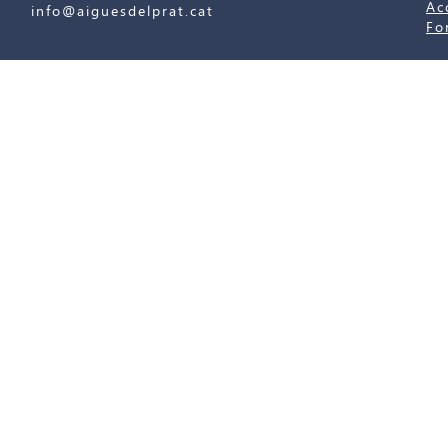
Ac
info@aiguesdelprat.cat
Fo