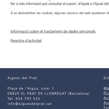
Per a més informació pot consultar el suport
d'Apple o
l'Ajuda de
Si es deshabiliten les cookies, algunes opcions del web quedaran d
Informació sobre el tractament de dades personals
Registre d'activitat
Aigües del Prat
En
Ma
Plaça de l'Aigua, núm. 1
Pr
08820 EL PRAT DE LLOBREGAT (Barcelona)
Av
Tel. 934 793 535
Ac
info@aiguesdelprat.cat
Fo