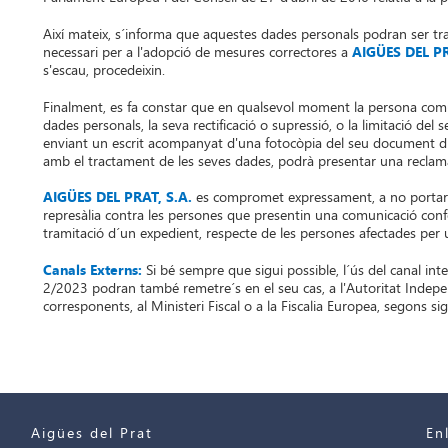
Així mateix, s´informa que aquestes dades personals podran ser tra
necessari per a l'adopció de mesures correctores a
AIGÜES DEL PR
s'escau, procedeixin.
Finalment, es fa constar que en qualsevol moment la persona comuni
dades personals, la seva rectificació o supressió, o la limitació del 
enviant un escrit acompanyat d'una fotocòpia del seu document d'i
amb el tractament de les seves dades, podrà presentar una reclama
AIGÜES DEL PRAT, S.A.
es compromet expressament, a no portar a
represàlia contra les persones que presentin una comunicació confor
tramitació d´un expedient, respecte de les persones afectades per
Canals Externs:
Si bé sempre que sigui possible, l´ús del canal in
2/2023 podran també remetre´s en el seu cas, a l'Autoritat Indepe
corresponents, al Ministeri Fiscal o a la Fiscalia Europea, segons sig
Aigües del Prat
En