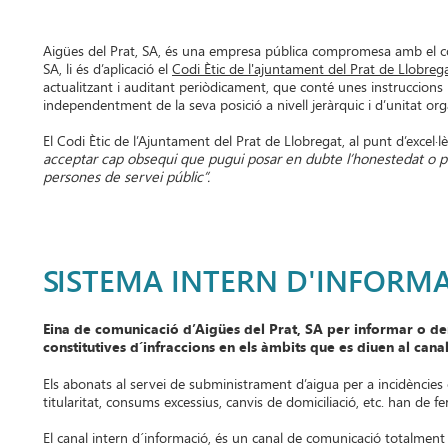
Aigües del Prat, SA, és una empresa pública compromesa amb el comp
SA, li és d’aplicació el
Codi Ètic de l'ajuntament del Prat de Llobreg
actualitzant i auditant periòdicament, que conté unes instruccions 
independentment de la seva posició a nivell jeràrquic i d’unitat org
El Codi Ètic de l’Ajuntament del Prat de Llobregat, al punt d’excel·
acceptar cap obsequi que pugui posar en dubte l’honestedat o pug
persones de servei públic”.
SISTEMA INTERN D'INFORMA
Eina de comunicació d’Aigües del Prat, SA per informar o d
constitutives d´infraccions en els àmbits que es diuen al canal
Els abonats al servei de subministrament d’aigua per a incidències o
titularitat, consums excessius, canvis de domiciliació, etc. han de fe
El canal intern d´informació, és un canal de comunicació totalment 