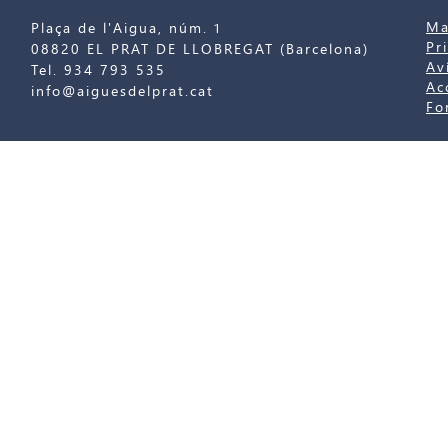
Ma
Plaça de l'Aigua, núm. 1
Pr
08820 EL PRAT DE LLOBREGAT (Barcelona)
Av
Tel. 934 793 535
Ac
info@aiguesdelprat.cat
Fo