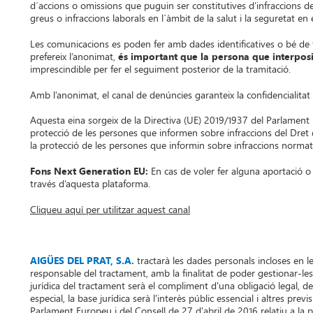
d´accions o omissions que puguin ser constitutives d’infraccions de
greus o infraccions laborals en l´àmbit de la salut i la seguretat en e
Les comunicacions es poden fer amb dades identificatives o bé de f
prefereix l’anonimat,
és important que la persona que interposi
imprescindible per fer el seguiment posterior de la tramitació.
Amb l’anonimat, el canal de denúncies garanteix la confidencialitat
Aquesta eina sorgeix de la Directiva (UE) 2019/1937 del Parlament E
protecció de les persones que informen sobre infraccions del Dret 
la protecció de les persones que informin sobre infraccions normativ
Fons Next Generation EU:
En cas de voler fer alguna aportació o 
través d’aquesta plataforma.
Cliqueu aquí per utilitzar aquest canal
AIGÜES DEL PRAT, S.A.
tractarà les dades personals incloses en 
responsable del tractament, amb la finalitat de poder gestionar-les 
jurídica del tractament serà el compliment d'una obligació legal, de
especial, la base jurídica serà l'interès públic essencial i altres pre
Parlament Europeu i del Consell de 27 d'abril de 2016 relatiu a la 