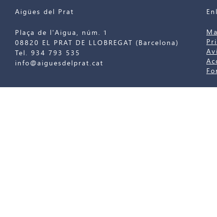
Aigües del Prat
En
Ma
Plaça de l'Aigua, núm. 1
Pr
08820 EL PRAT DE LLOBREGAT (Barcelona)
Av
Tel. 934 793 535
Ac
info@aiguesdelprat.cat
Fo