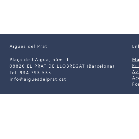
Aigües del Prat
En
Ma
Plaça de l'Aigua, núm. 1
Pr
08820 EL PRAT DE LLOBREGAT (Barcelona)
Av
Tel. 934 793 535
Ac
info@aiguesdelprat.cat
Fo