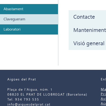
Abastament
Contacte
Clavegueram
Manteniment
Laboratori
Visió general
Aigües del Prat
En
Ma
Plaça de l'Aigua, núm. 1
Pr
08820 EL PRAT DE LLOBREGAT (Barcelona)
Av
Tel. 934 793 535
Ac
info@aiguesdelprat.cat