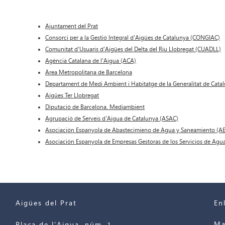
Ajuntament del Prat
Consorci per a la Gestió Integral d'Aigües de Catalunya (CONGIAC)
Comunitat d'Usuaris d'Aigües del Delta del Riu Llobregat (CUADLL)
Agència Catalana de l'Aigua (ACA)
Àrea Metropolitana de Barcelona
Departament de Medi Ambient i Habitatge de la Generalitat de Cata
Aigües Ter Llobregat
Diputació de Barcelona. Mediambient
Agrupació de Serveis d'Aigua de Catalunya (ASAC)
Asociación Espanyola de Abastecimieno de Agua y Saneamiento (A
Asociación Espanyola de Empresas Gestoras de los Servicios de Agu
Aigües del Prat
En
Ma
Plaça de l'Aigua, núm. 1