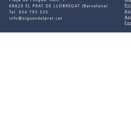
Pr
08820 EL PRAT DE LLOBREGAT (Barcelona)
Av
Tel. 934 793 535
Ac
info@aiguesdelprat.cat
Fo