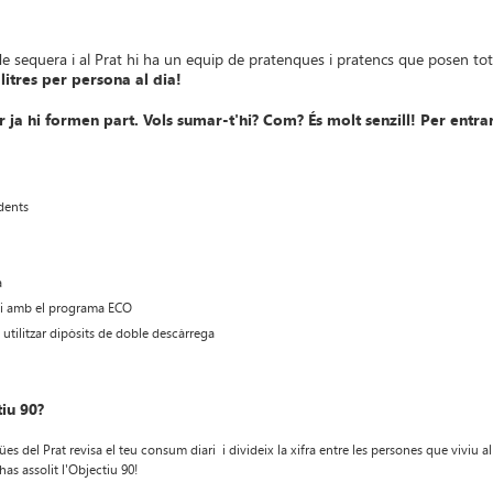
 sequera i al Prat hi ha un equip de pratenques i pratencs que posen tot 
litres per persona al dia!
r ja hi formen part. Vols sumar-t'hi? Com? És molt senzill! Per entrar
 dents
a
m i amb el programa ECO
i utilitzar dipòsits de doble descàrrega
tiu 90?
ües del Prat revisa el teu consum diari i divideix la xifra entre les persones que viviu
has assolit l'Objectiu 90!