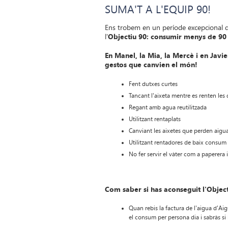
SUMA'T A L'EQUIP 90!
Ens trobem en un període excepcional de
l'
Objectiu 90: consumir menys de 90 
En Manel, la Mia, la Mercè i en Javie
gestos que canvien el món!
Fent dutxes curtes
Tancant l'aixeta mentre es renten les
Regant amb agua reutilitzada
Utilitzant rentaplats
Canviant les aixetes que perden aigu
Utilitzant rentadores de baix consu
No fer servir el vàter com a paperera 
Com saber si has aconseguit l'Objec
Quan rebis la factura de l'aigua d'Aig
el consum per persona dia i sabràs si 