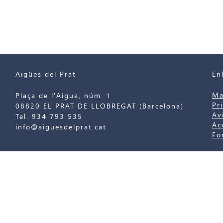
Aigües del Prat
En
Ma
Plaça de l'Aigua, núm. 1
Pr
08820 EL PRAT DE LLOBREGAT (Barcelona)
Av
Tel. 934 793 535
Ac
info@aiguesdelprat.cat
Fo