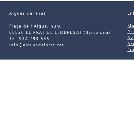
Aigües del Prat
En
Ma
Plaça de l'Aigua, núm. 1
Pr
08820 EL PRAT DE LLOBREGAT (Barcelona)
Av
Tel. 934 793 535
Ac
info@aiguesdelprat.cat
Fo