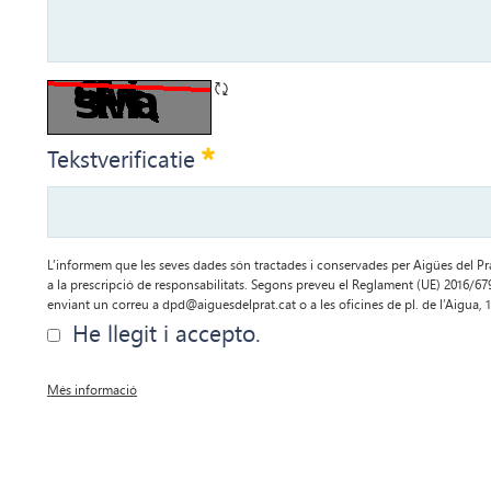
CAPTCHA verversen
Vereist
Tekstverificatie
L’informem que les seves dades són tractades i conservades per Aigües del Prat
a la prescripció de responsabilitats. Segons preveu el Reglament (UE) 2016/679 p
enviant un correu a dpd@aiguesdelprat.cat o a les oficines de pl. de l’Aigua, 1
He llegit i accepto.
Més informació