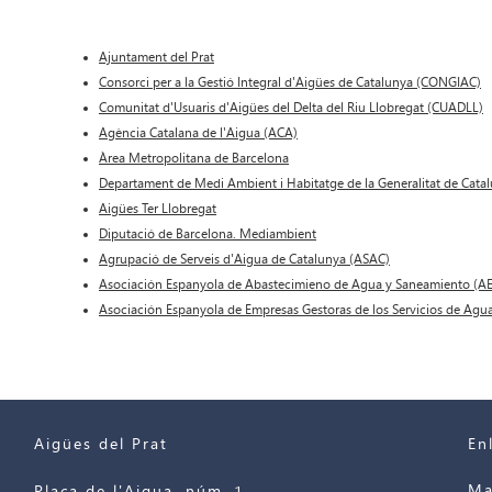
Ajuntament del Prat
Consorci per a la Gestió Integral d'Aigües de Catalunya (CONGIAC)
Comunitat d'Usuaris d'Aigües del Delta del Riu Llobregat (CUADLL)
Agència Catalana de l'Aigua (ACA)
Àrea Metropolitana de Barcelona
Departament de Medi Ambient i Habitatge de la Generalitat de Cata
Aigües Ter Llobregat
Diputació de Barcelona. Mediambient
Agrupació de Serveis d'Aigua de Catalunya (ASAC)
Asociación Espanyola de Abastecimieno de Agua y Saneamiento (A
Asociación Espanyola de Empresas Gestoras de los Servicios de Agu
Aigües del Prat
En
Ma
Plaça de l'Aigua, núm. 1