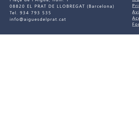
Pr
08820 EL PRAT DE LLOBREGAT (Barcelona)
Av
Tel. 934 793 535
Ac
info@aiguesdelprat.cat
Fo