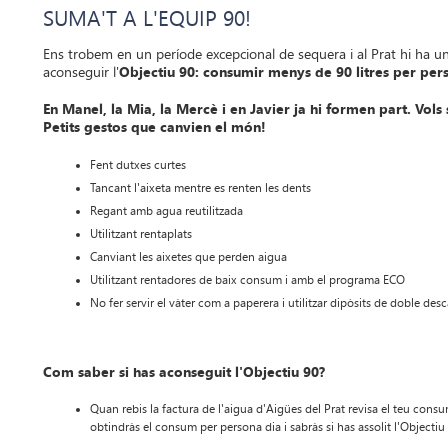
SUMA'T A L'EQUIP 90!
Ens trobem en un període excepcional de sequera i al Prat hi ha un
aconseguir l'
Objectiu 90: consumir menys de 90 litres per per
En Manel, la Mia, la Mercè i en Javier ja hi formen part. Vols
Petits gestos que canvien el món!
Fent dutxes curtes
Tancant l'aixeta mentre es renten les dents
Regant amb agua reutilitzada
Utilitzant rentaplats
Canviant les aixetes que perden aigua
Utilitzant rentadores de baix consum i amb el programa ECO
No fer servir el vàter com a paperera i utilitzar dipòsits de doble des
Com saber si has aconseguit l'Objectiu 90?
Quan rebis la factura de l'aigua d'Aigües del Prat revisa el teu consu
obtindràs el consum per persona dia i sabràs si has assolit l'Objectiu