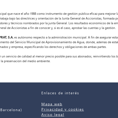
ipal que nace el año 1988 como instrumento de gestión pública eficaz para mejorar la
Trabaja bajo las directrices y orientación de la Junta General de Accionistas, formada 
idores y técnicos nombrados por la junta General. Los resultados económicos de la em
eral de Accionistas a fin de conocer y, si es el caso, aprobar las cuentas y la gestión.
RAT, S.A.
es autónomo respecto a la administración municipal. A fin de asegurar esta
lamento del Servicio Municipal de Aprovisionamiento de Agua, donde, además de esta
onados y empresa, especificando los derechos y obligaciones de ambas partes.
r un servicio de calidad al menor precio posible para sus abonados, reinvirtiendo los be
 la preservación del medio ambiente.
Enlaces de interés
Mapa web
Privacidad y cookies
Barcelona)
Aviso legal