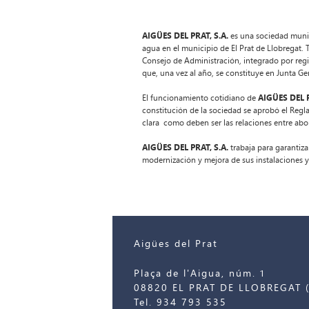
AIGÜES DEL PRAT, S.A.
es una sociedad munic
agua en el municipio de El Prat de Llobregat. 
Consejo de Administración, integrado por reg
que, una vez al año, se constituye en Junta Gen
El funcionamiento cotidiano de
AIGÜES DEL P
constitución de la sociedad se aprobó el Reg
clara como deben ser las relaciones entre ab
AIGÜES DEL PRAT, S.A.
trabaja para garantiza
modernización y mejora de sus instalaciones y
Aigües del Prat
Plaça de l'Aigua, núm. 1
08820 EL PRAT DE LLOBREGAT (
Tel. 934 793 535