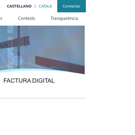
CASTELLANO
CATALÀ
Connectar
er
Contests
Transparència