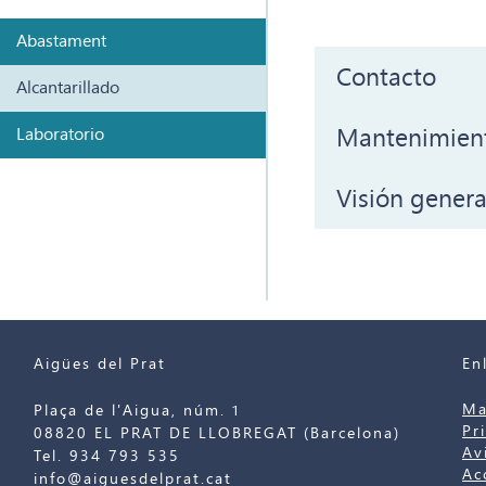
Abastament
Contacto
Alcantarillado
Mantenimien
Laboratorio
Visión general
Aigües del Prat
En
Ma
Plaça de l'Aigua, núm. 1
Pr
08820 EL PRAT DE LLOBREGAT (Barcelona)
Av
Tel. 934 793 535
Ac
info@aiguesdelprat.cat